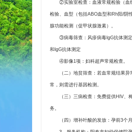
②实验室检查：血液常规检验（血红
检验、血型（包括ABO血型和Rh阳/
腺功能检测（促甲状腺激素）。
③病毒筛查：风疹病毒IgG抗体测定、巨
和IgG抗体测定
④影像1项：妇科超声常规检查。
（二）地贫筛查：若血常规结果异常
常，则需进行基因检测。
（三）三病检查：免费提供HIV、梅
务。
（四）增补叶酸的发放：孕前3个
3、服务机构：阳春市妇幼保健院孕