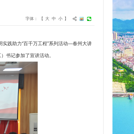
字体：
【
大
中
小
】
实践助力“百千万工程”系列活动—春州大讲
区）书记参加了宣讲活动。