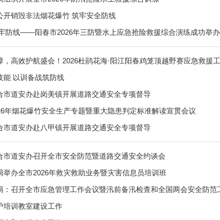
公开销毁非法烟花爆竹 筑牢安全防线
筑牢防线——阳春市2026年三防暨水上应急抢险救援综合演练成功举办
障，高效护航盛会！2026杜鹃花海·阳江阳春鸡笼顶越野赛应急救援
技能 以训备战筑防线
专业森林消防队到我市联合开展专项培训
合市道安办赴岗美镇开展道路交通安全专项督导
026年烟花爆竹安全生产专题暨重大隐患判定标准解读宣贯会议
合市道安办赴八甲镇开展道路交通安全专项督导
合市道安办召开全市安全防范暨道路交通安全约谈会
局举办全市2026年救灾救助业务暨灾害信息员培训班
局：召开全市应急管理工作会议暨汛前备汛检查和全国两会安全防范
护培训教室建设工作