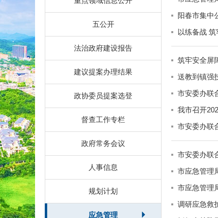
重点领域信息公开
阳春市集中
五公开
以练备战 
法治政府建设报告
筑牢安全屏
建议提案办理结果
送教到镇强
——阳江市
市安委办联
政协委员提案选登
我市召开2
督查工作专栏
市安委办联
政府常务会议
市安委办联
人事信息
市应急管理
市应急管理
规划计划
调研应急救
应急管理