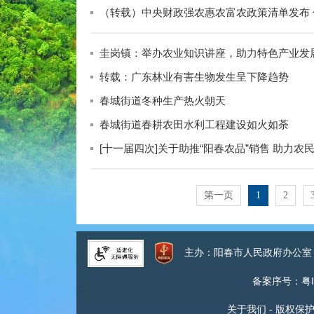
（转载）中央财政强农惠农富农政策清单发布 
圭岗镇：举办农业知识讲座，助力特色产业发
转载：广东林业有害生物发生呈下降趋势
春城街道冬种生产热火朝天
春城街道春耕农田水利工程建设如火如荼
[十一届四次]关于助推“阳春农品”销售 助力农
第一页
1
2
主办：阳春市人民政府办公
备案序号：粤IC
关于我们
-
版权保