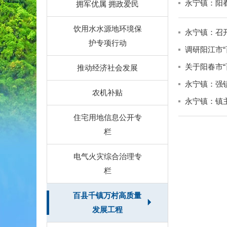
永宁镇：阳
拥军优属 拥政爱民
饮用水水源地环境保
永宁镇：召
护专项行动
调研阳江市
关于阳春市“
推动经济社会发展
永宁镇：强
农机补贴
永宁镇：镇
住宅用地信息公开专
栏
电气火灾综合治理专
栏
百县千镇万村高质量
发展工程