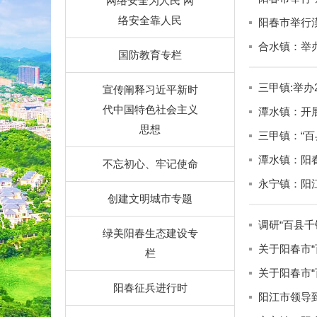
网络安全为人民 网
络安全靠人民
阳春市举行
合水镇：举
国防教育专栏
三甲镇:举办
宣传阐释习近平新时
代中国特色社会主义
潭水镇：开
思想
三甲镇：“
潭水镇：阳
不忘初心、牢记使命
永宁镇：阳
创建文明城市专题
助力永宁镇
调研“百县
绿美阳春生态建设专
关于阳春市“
栏
关于阳春市“
阳春征兵进行时
阳江市领导