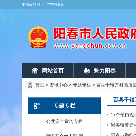
中国政府网
广东省政府
网站首页
魅力阳春
首页
>
资讯中心
>
专题专栏
>
百县千镇万村高质
百县千镇
专题专栏
17个镇街现
公共安全宣传专栏
岗美镇黄塘村
阳春市举行“